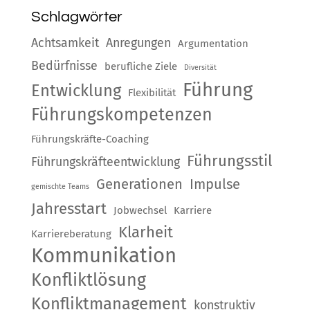
Schlagwörter
Achtsamkeit
Anregungen
Argumentation
Bedürfnisse
berufliche Ziele
Diversität
Führung
Entwicklung
Flexibilität
Führungskompetenzen
Führungskräfte-Coaching
Führungsstil
Führungskräfteentwicklung
Generationen
Impulse
gemischte Teams
Jahresstart
Jobwechsel
Karriere
Klarheit
Karriereberatung
Kommunikation
Konfliktlösung
Konfliktmanagement
konstruktiv