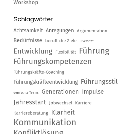
Workshop
Schlagwörter
Achtsamkeit
Anregungen
Argumentation
Bedürfnisse
berufliche Ziele
Diversität
Führung
Entwicklung
Flexibilität
Führungskompetenzen
Führungskräfte-Coaching
Führungsstil
Führungskräfteentwicklung
Generationen
Impulse
gemischte Teams
Jahresstart
Jobwechsel
Karriere
Klarheit
Karriereberatung
Kommunikation
Konfliktlösung