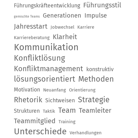
Führungsstil
Führungskräfteentwicklung
Generationen
Impulse
gemischte Teams
Jahresstart
Jobwechsel
Karriere
Klarheit
Karriereberatung
Kommunikation
Konfliktlösung
Konfliktmanagement
konstruktiv
lösungsorientiert
Methoden
Motivation
Neuanfang
Orientierung
Strategie
Rhetorik
Sichtweisen
Team
Teamleiter
Strukturen
Taktik
Teammitglied
Training
Unterschiede
Verhandlungen